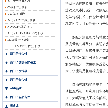
西门子分析仪配件
搭载恒温控制模块，将关键
在线烟气分析仪
过双光束参比设计，消除光
U23分析仪配件
化学传感技术，仅能针对性测
西门子U23气体分析仪
稳定性差，且缺乏专业抗干
NO/SO2气体分析仪
西门子ULTRAMAT23分析仪
多组分测量能力与精度差异是
LDS6激光分析仪
展测量氧气等组分，实现多参
ULTRAMAT23烟气分析仪
大型燃烧厂、垃圾焚烧厂等
西门子液位计
低，数据可靠性可满足环保排
西门子微机保护装置
测多种组分，需更换传感器
大，仅能满足粗略检测需求
西门子变送器
西门子物位计
自动校准功能的差异，直接决
ABB品牌
动校准系统，可利用日常环
西门子备品备件
扰，大幅降低人工校准频率
耗材成本与人工运维工作量，
雪迪龙