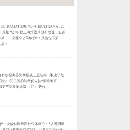
 ULTRAMAT 23烟气分析仪ULTRAMAT 23
AT 23原烟气分析仪上海烨盈其他不敢说，但要
称第二，没哪个公司敢称*！其他也不多
礼品！
烟气分析仪检测器为两层或三层结构（取决于划
波段的中间位置的能量优先被*层检测室
和第三层检测器室 （12） 吸收。
T23分析仪一次能够测量四种气体组分：Z多可测量
、R22（氟里昂CHCIF2）以及采用电化学