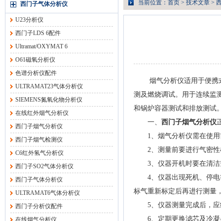
当前位置：
首页
>
技术文章
> 
西门子气体分析仪
U23分析仪
西门子LDS 6配件
Ultramat/OXYMAT 6
O61磁氧分析仪
色谱分析仪配件
烟气分析仪适用于便携式连
ULTRAMAT23气体分析仪
测及燃烧调试。用于连续监
SIEMENS氮氧化物分析仪
和锅炉容器测试和排放测试
在线红外烟气分析仪
一、
西门子烟气分析仪
西门子烟气分析仪
1、烟气分析仪需在使用前
西门子烟气检测仪
2、测量前要进行气密性
C6红外氢气分析仪
3、仪器开机时要在清洁空
西门子SO2气体分析仪
4、仪器出现死机、停电等
西门子气体分析仪
标气重新标定后再进行测量
ULTRAMAT6气体分析仪
5、仪器测量完成后，应继
西门子分析仪配件
6、定期更换滤芯及冷凝器
在线烟气分析仪