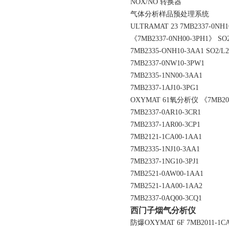
NOX/NO 转换器
气体分析样品预处理系统
ULTRAMAT 23 7MB2337-0NH1
《7MB2337-0NH00-3PH1》 
7MB2335-ONH10-3AA1 SO2
7MB2337-0NW10-3PW1
7MB2335-1NN00-3AA1
7MB2337-1AJ10-3PG1
OXYMAT 61氧分析仪 《7MB200
7MB2337-0AR10-3CR1
7MB2337-1AR00-3CP1
7MB2121-1CA00-1AA1
7MB2335-1NJ10-3AA1
7MB2337-1NG10-3PJ1
7MB2521-0AW00-1AA1
7MB2521-1AA00-1AA2
7MB2337-0AQ00-3CQ1
西门子烟气分析仪
防爆OXYMAT 6F 7MB2011-1C