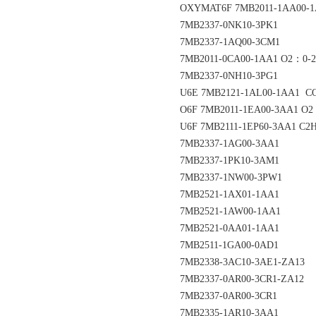
OXYMAT6F 7MB2011-1AA00-
7MB2337-0NK10-3PK1
7MB2337-1AQ00-3CM1
7MB2011-0CA00-1AA1 O2：0-
7MB2337-0NH10-3PG1
U6E 7MB2121-1AL00-1AA1 C
O6F 7MB2011-1EA00-3AA1 O
U6F 7MB2111-1EP60-3AA1 C2
7MB2337-1AG00-3AA1
7MB2337-1PK10-3AM1
7MB2337-1NW00-3PW1
7MB2521-1AX01-1AA1
7MB2521-1AW00-1AA1
7MB2521-0AA01-1AA1
7MB2511-1GA00-0AD1
7MB2338-3AC10-3AE1-ZA13
7MB2337-0AR00-3CR1-ZA12
7MB2337-0AR00-3CR1
7MB2335-1AR10-3AA1