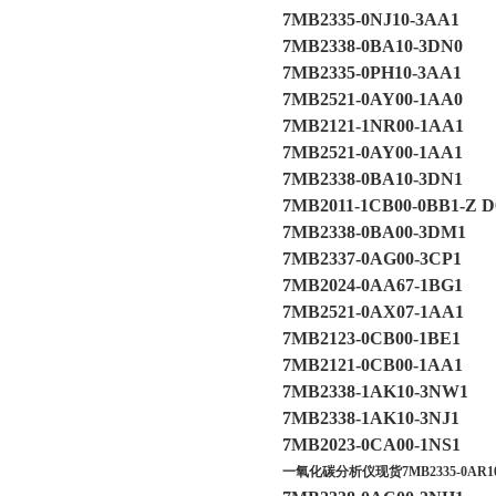
7MB2335-0NJ10-3AA1
7MB2338-0BA10-3DN0
7MB2335-0PH10-3AA1
7MB2521-0AY00-1AA0
7MB2121-1NR00-1AA1
7MB2521-0AY00-1AA1
7MB2338-0BA10-3DN1
7MB2011-1CB00-0BB1-Z D
7MB2338-0BA00-3DM1
7MB2337-0AG00-3CP1
7MB2024-0AA67-1BG1
7MB2521-0AX07-1AA1
7MB2123-0CB00-1BE1
7MB2121-0CB00-1AA1
7MB2338-1AK10-3NW1
7MB2338-1AK10-3NJ1
7MB2023-0CA00-1NS1
一氧化碳分析仪现货7MB2335-0AR10