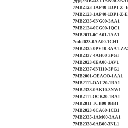
货供7MB2335-1AR00-3AA
7MB2123-1AP40-1DP1-Z=
7MB2123-1AP40-1DP1-Z-E
7MB2335-0NG00-3AA1
7MB2124-0CG00-1QC1
7MB2011-0CA01-1AA1
7mb2023-0AA00-1CH1
7MB2335-0PV10-3AA1-Z
7MB2337-4AH00-3PG1
7MB2023-0EA00-1AV1
7MB2337-0NH10-3PG1
7MB2001-OEAOO-1AA1
7MB2111-OAU20-1BA1
7MB2338-0AK10-3NW1
7MB2111-OCK20-1BA1
7MB2011-1CB00-0BB1
7MB2023-0CA60-1CB1
7MB2335-1AM00-3AA1
7MB2338-0AB00-3NL1