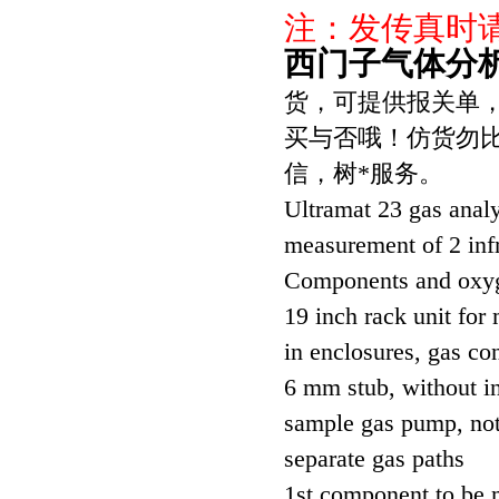
注：发传真时
西门子气体分析仪7
货，可提供报关单，
买与否哦！仿货勿比
信，树*服务。
Ultramat 23 gas analy
measurement of 2 inf
Components and oxyg
19 inch rack unit for
in enclosures, gas co
6 mm stub, without in
sample gas pump, no
separate gas paths
1st component to be 