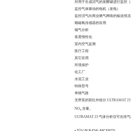
对用于生成沼气的发酵罐进行监控（
监控气体驱动的电机（发电）
监控沼气向商业燃气网络的输送情况
顺磁氧传感器的应用
烟气分析
装置惰性化
室内空气监测
医疗工程
其它应用
环境保护
化工厂
水泥工业
特殊型号
单独气路
无带泵的双红外组分 ULTRAMAT
NO
含量。
x
ULTRAMAT 23 气体分析仪可
• TÜV 版本/QAL/MCERTS