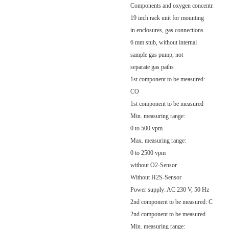
Components and oxygen concentr.
19 inch rack unit for mounting
in enclosures, gas connections
6 mm stub, without internal
sample gas pump, not
separate gas paths
1st component to be measured:
CO
1st component to be measured
Min. measuring range:
0 to 500 vpm
Max. measuring range:
0 to 2500 vpm
without O2-Sensor
Without H2S-Sensor
Power supply: AC 230 V, 50 Hz
2nd component to be measured: C
2nd component to be measured
Min. measuring range: