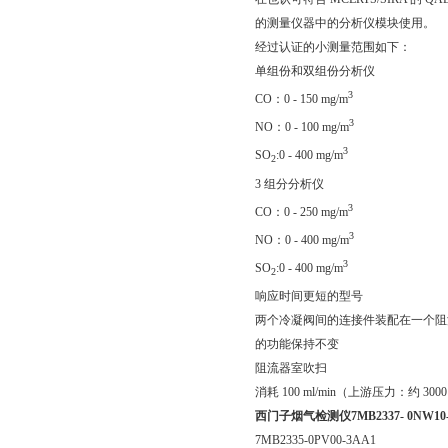
的测量仪器中的分析仪模块使用。
经过认证的小测量范围如下：
单组份和双组份分析仪
3
CO：0 - 150 mg/m
3
NO：0 - 100 mg/m
3
SO
:0 - 400 mg/m
2
3 组分分析仪
3
CO：0 - 250 mg/m
3
NO：0 - 400 mg/m
3
SO
:0 - 400 mg/m
2
响应时间更短的型号
两个冷凝阀间的连接件装配在一个阻流
的功能保持不变
阻流器室吹扫
消耗 100 ml/min（上游压力：约 3000
西门子烟气检测仪7MB2337- 0NW10-
7MB2335-0PV00-3AA1