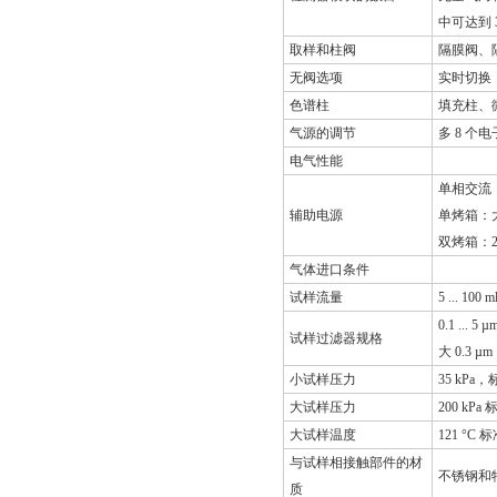
中可达到 
取样和柱阀
隔膜阀、
无阀选项
实时切换
色谱柱
填充柱、
气源的调节
多 8 个
电气性能
单相交流，100
辅助电源
单烤箱：大 
双烤箱：2
气体进口条件
试样流量
5 ... 1
0.1 ..
试样过滤器规格
大 0.3
小试样压力
35 kPa
大试样压力
200 kP
大试样温度
121 °
与试样相接触部件的材
不锈钢和
质