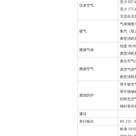
至少 825
仪表空气
至少 175
无适合无
气体钢瓶中
载气
氢气（取
典型消耗量
纯度 99.
燃烧气体
典型消耗量
参比空气(< 
燃烧空气
表空气供
典型消耗量：
用干燥空
带不锈钢
腐蚀防护
铝制无空
钢衬里外
通信
串行输出
RS 232、
标准 10/1