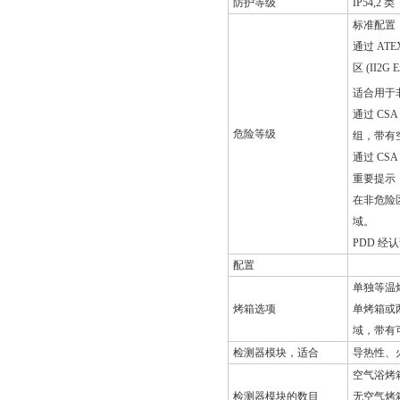
防护等级
IP54,2 类
标准配置
通过 AT
区 (II2G Ex
适合用于
通过 CSA
危险等级
组，带有
通过 CS
重要提示
在非危险
域。
PDD 
配置
单独等温
烤箱选项
单烤箱或
域，带有
检测器模块，适合
导热性、
空气浴烤箱
检测器模块的数目
无空气烤