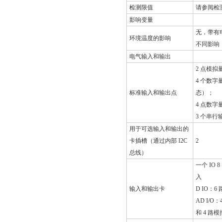
检测限值
请参阅检
影响变量
无，带有
环境温度的影响
不同影响
电气输入和输出
2 点模拟
4 个数字
标准输入和输出点
态）；
4 点数字
3 个串行
用于可选输入和输出的
卡插槽（通过内部 I2C
2
总线）
一个 IO
入
输入和输出卡
D IO：
AD I/
和 4 路