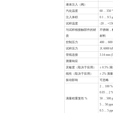
液体注入（阀）
汽化温度
60 ...
注入体积
0.1 ... 9.5 μ
试样温度
-20 ... +15
与试样相接触部件的材
不锈钢，材
质
材料
控制压力
400 ... 600
试样压力
大 6000 k
管线连接
3.14 mm (
测量响应
灵敏度（取决于应用）
± 0.5% 
线性（取决于应用）
± 2% 满
振动影响
可忽略
2 ... 100 %
0.05 ... 2 
满量程重复性 %
50 ... 500
5 ... 50 pp
0.5 ... 5 p