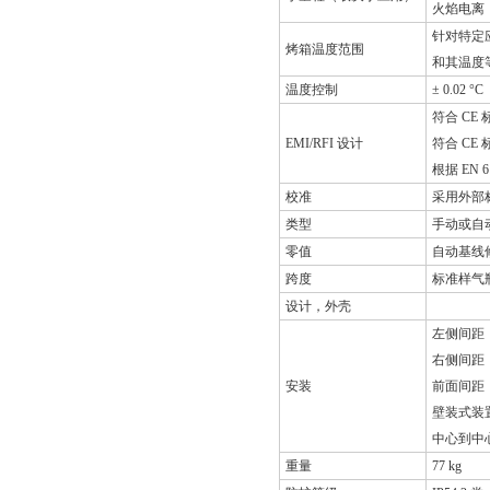
火焰电离：0 
针对特定应
烤箱温度范围
和其温度
温度控制
± 0.02 °C
符合 CE 
EMI/RFI 设计
符合 CE
根据 EN 6
校准
采用外部
类型
手动或自
零值
自动基线
跨度
标准样气
设计，外壳
左侧间距：
右侧间距：
安装
前面间距：
壁装式装
中心到中心
重量
77 kg