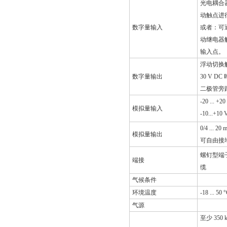
光电耦合器
动触点进
数字量输入
或者：可通
动继电器
输入点。
浮动切换
数字量输出
30 V DC
二极管旁
-20 ... 
模拟量输入
-10...+10 
0/4 ...
模拟量输出
可自由接
螺钉型端子，
端接
缆
气候条件
环境温度
-18 ... 
气源
至少 350