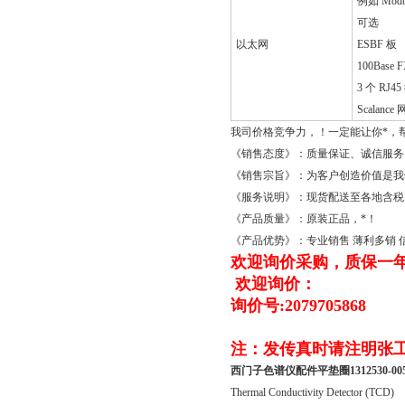
例如 Modb
可选
以太网
ESBF 板
100Bas
3 个 RJ
Scala
我司价格竞争力，！一定能让你*，
《销售态度》：质量保证、诚信服务
《销售宗旨》：为客户创造价值是我
《服务说明》：现货配送至各地含税
《产品质量》：原装正品，*！
《产品优势》：专业销售 薄利多销
欢迎询价采购，质保一
欢迎询价：
询价号:2079705868
注：发传真时请注明张
西门子色谱仪配件平垫圈1312530-00
Thermal Conductivity Detector (TCD)