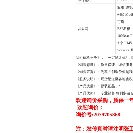
串行输出
RS 232、
标准 10/1
例如 Modb
可选
以太网
ESBF 板
100Bas
3 个 RJ
Scala
我司价格竞争力，！一定能让你*，
《销售态度》：质量保证、诚信服务
《销售宗旨》：为客户创造价值是我
《服务说明》：现货配送至各地含税
《产品质量》：原装正品，*！
《产品优势》：专业销售 薄利多销
欢迎询价采购，质保一
欢迎询价：
询价号:2079705868
注：发传真时请注明张