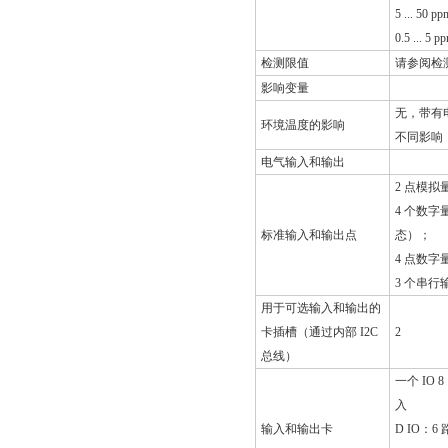
5 ... 50 pp
0.5 ... 5 p
检测限值
请参阅检
影响变量
无，带有
环境温度的影响
不同影响
电气输入和输出
2 点模拟
4 个数字
标准输入和输出点
态）；
4 点数字
3 个串行
用于可选输入和输出的
卡插槽（通过内部 I2C
2
总线）
一个 IO
入
输入和输出卡
D IO：