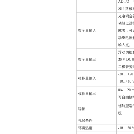
AD I/
和 4 路
光电耦合器
动触点进
数字量输入
或者：可通
动继电器
输入点。
浮动切换
数字量输出
30 V DC
二极管旁
-20 ... 
模拟量输入
-10...+10 
0/4 ...
模拟量输出
可自由接
螺钉型端子，
端接
缆
气候条件
环境温度
-18 ... 