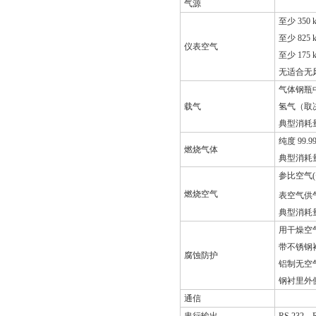
气源
至少 350
至少 825
仪表空气
至少 175
无适合无
气体钢瓶中
载气
氢气（取
典型消耗量
纯度 99.
燃烧气体
典型消耗量
参比空气(< 
燃烧空气
表空气供
典型消耗量：
用干燥空
带不锈钢
腐蚀防护
铝制无空
钢衬里外
通信