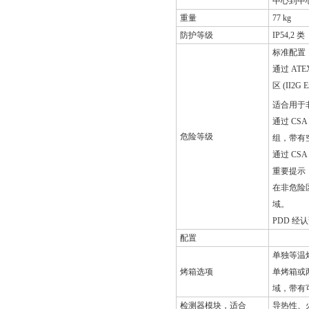
中心到中心
重量
77 kg
防护等级
IP54,2 类
标准配置
通过 AT
区 (II2G Ex
适合用于
通过 CSA
危险等级
组，带有
通过 CS
重要提示
在非危险
域。
PDD 
配置
单独等温
烤箱选项
单烤箱或
域，带有
检测器模块，适合
导热性、