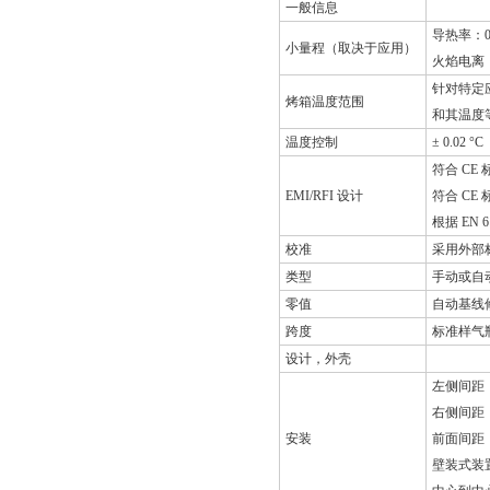
一般信息
导热率：0 -
小量程（取决于应用）
火焰电离：0 
针对特定应
烤箱温度范围
和其温度
温度控制
± 0.02 °C
符合 CE 
EMI/RFI 设计
符合 CE
根据 EN 6
校准
采用外部
类型
手动或自
零值
自动基线
跨度
标准样气
设计，外壳
左侧间距：
右侧间距：
安装
前面间距：
壁装式装