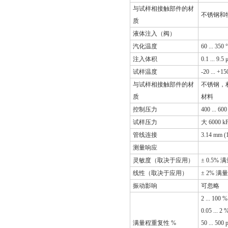
与试样相接触部件的材
不锈钢和
质
液体注入（阀）
汽化温度
60 ...
注入体积
0.1 ... 9.5 μ
试样温度
-20 ... +15
与试样相接触部件的材
不锈钢，材
质
材料
控制压力
400 ... 600
试样压力
大 6000 k
管线连接
3.14 mm (
测量响应
灵敏度（取决于应用）
± 0.5% 
线性（取决于应用）
± 2% 满
振动影响
可忽略
2 ... 100 %
0.05 ... 2 
满量程重复性 %
50 ... 500