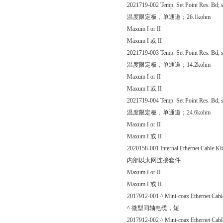
2021719-002 Temp. Set Point Res. Bd; s
温度限定板，单通道；26.1kohm
Maxum I or II
Maxum I 或 II
2021719-003 Temp. Set Point Res. Bd; s
温度限定板，单通道；14.2kohm
Maxum I or II
Maxum I 或 II
2021719-004 Temp. Set Point Res. Bd; s
温度限定板，单通道；24.6kohm
Maxum I or II
Maxum I 或 II
2020158-001 Internal Ethernet Cable Kit
内部以太网连接套件
Maxum I or II
Maxum I 或 II
2017912-001 ^ Mini-coax Ethernet Cable
^ 微型同轴电缆，短
2017912-002 ^ Mini-coax Ethernet Cable