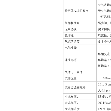
空气浴烤箱
检测器模块的数目
无空气烤
中可达到 
取样和柱阀
隔膜阀、
无阀选项
实时切换
色谱柱
填充柱、
气源的调节
多 8 个
电气性能
单相交流，100
辅助电源
单烤箱：大 
双烤箱：2
气体进口条件
试样流量
5 ... 1
0.1 ..
试样过滤器规格
大 0.3
小试样压力
35 kPa
大试样压力
200 kP
大试样温度
121 °