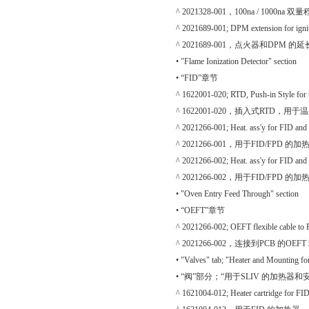
^ 2021328-001，100na / 1000na
^ 2021689-001; DPM extension for ignit
^ 2021689-001，点火器和DPM 的
• "Flame Ionization Detector" section
• “FID”章节
^ 1622001-020; RTD, Push-in Style for 
^ 1622001-020，插入式RTD，用于
^ 2021266-001; Heat. ass'y for FID an
^ 2021266-001，用于FID/FPD 的加热
^ 2021266-002; Heat. ass'y for FID an
^ 2021266-002，用于FID/FPD 的加热组
• "Oven Entry Feed Through" section
• “OEFT”章节
^ 2021266-002; OEFT flexible cable to
^ 2021266-002，连接到PCB 的OEF
• "Valves" tab; "Heater and Mounting fo
• “阀”部分；“用于SLIV 的加热器和
^ 1621004-012; Heater cartridge for FI