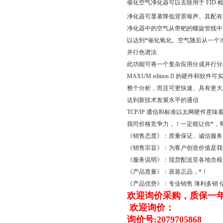
催化空气净化器可以去除用于 FID
净化器可显著降低背景噪声。其配有
净化器中的空气从带钯的螺旋管线中
以达到*催化氧化。空气随后从一个
并行色谱法
此功能可将一个复杂应用分成并行分
MAXUM edition II 的
整个分析，而且可更快速、具有更大
达到新技术发展水平的通信
TCP/IP 通信和标准以太网硬件意味着 M
我司价格竞争力，！一定能让你*，
《销售态度》：质量保证、诚信服务
《销售宗旨》：为客户创造价值是我
《服务说明》：现货配送至各地含税
《产品质量》：原装正品，*！
《产品优势》：专业销售 薄利多销
欢迎询价采购，质保一
欢迎询价：
询价号:2079705868