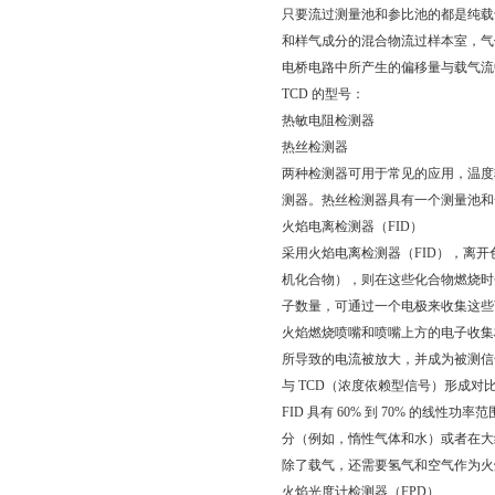
只要流过测量池和参比池的都是纯载
和样气成分的混合物流过样本室，气
电桥电路中所产生的偏移量与载气流
TCD 的型号：
热敏电阻检测器
热丝检测器
两种检测器可用于常见的应用，温度
测器。热丝检测器具有一个测量池和
火焰电离检测器（FID）
采用火焰电离检测器（FID），离
机化合物），则在这些化合物燃烧时
子数量，可通过一个电极来收集这些
火焰燃烧喷嘴和喷嘴上方的电子收集
所导致的电流被放大，并成为被测信
与 TCD（浓度依赖型信号）形成对比
FID 具有 60% 到 70% 的线
分（例如，惰性气体和水）或者在大约 
除了载气，还需要氢气和空气作为火
火焰光度计检测器（FPD）