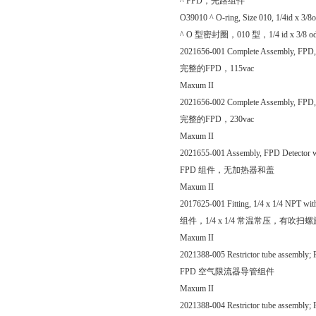
^ FPD，光路组件
O39010 ^ O-ring, Size 010, 1/4id x 3/8o
^ O 型密封圈，010 型，1/4 id x 3/8 o
2021656-001 Complete Assembly, FPD,
完整的FPD，115vac
Maxum II
2021656-002 Complete Assembly, FPD,
完整的FPD，230vac
Maxum II
2021655-001 Assembly, FPD Detector wi
FPD 组件，无加热器和盖
Maxum II
2017625-001 Fitting, 1/4 x 1/4 NPT wit
组件，1/4 x 1/4 常温常压，有吹扫
Maxum II
2021388-005 Restrictor tube assembly; 
FPD 空气限流器导管组件
Maxum II
2021388-004 Restrictor tube assembly;