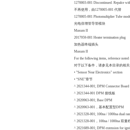
1270003-001 Discontinued. Repalce wi
不再使用，由1270005-001 代替
1270005-001 Photomultiplier Tube mod
光电倍增管导管模块
Maxum II
2017959-001 Heater termination plug
加热器终端插头
Maxum II
For the following items, reference noted s
对于以下备件，请参见本目录的相关
• "Sensor Near Electronics" section
• “SNE”章节
^ 2021344-001; DPM Connector Board
^ 2021344-001 DPM 接线板
^ 2020963-001; Base DPM
^ 2020963-001，基本配置型DPM
^ 2021328-001; 100na / 1000na dual ran
^ 2021328-001，100na / 1000na
^ 2021689-001; DPM extension for ignit