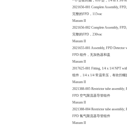
^ O 型密封圈，010 型，1/4 id x 3/8 o
2021656-001 Complete Assembly, FPD,
完整的FPD，115vac
Maxum II
2021656-002 Complete Assembly, FPD,
完整的FPD，230vac
Maxum II
2021655-001 Assembly, FPD Detector wi
FPD 组件，无加热器和盖
Maxum II
2017625-001 Fitting, 1/4 x 1/4 NPT wit
组件，1/4 x 1/4 常温常压，有吹扫
Maxum II
2021388-005 Restrictor tube assembly; 
FPD 空气限流器导管组件
Maxum II
2021388-004 Restrictor tube assembly;
FPD 氢气限流器导管组件
Maxum II