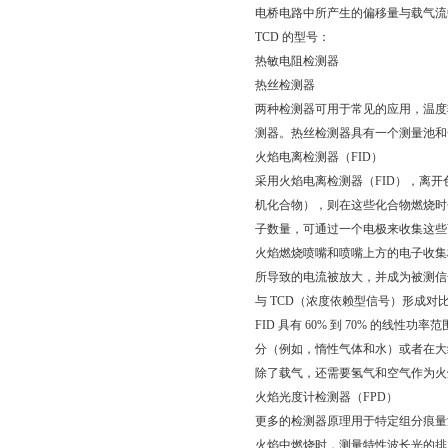
电桥电路中所产生的偏移量与载气流
TCD 的型号：
热敏电阻检测器
热丝检测器
两种检测器可用于常见的应用，温度
测器。热丝检测器具有一个测量池和
火焰电离检测器（FID）
采用火焰电离检测器（FID），离
机化合物），则在这些化合物燃烧时
子数量，可通过一个电极来收集这些
火焰燃烧喷嘴和喷嘴上方的电子收集
所导致的电流被放大，并成为被测信
与 TCD（浓度依赖型信号）形成对比
FID 具有 60% 到 70% 的线
分（例如，惰性气体和水）或者在大约 
除了载气，还需要氢气和空气作为火
火焰光度计检测器（FPD）
更多的检测器原理用于特定组分痕量
火焰中燃烧时，测量特性波长光的排