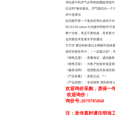
净化器中的空气从带钯的螺旋管线中
以达到*催化氧化。空气随后从一个
并行色谱法
此功能可将一个复杂应用分成并行分
MAXUM edition II 的
整个分析，而且可更快速、具有更大
达到新技术发展水平的通信
TCP/IP 通信和标准以太网硬件意味着 M
我司价格竞争力，！一定能让你*，
《销售态度》：质量保证、诚信服务
《销售宗旨》：为客户创造价值是我
《服务说明》：现货配送至各地含税
《产品质量》：原装正品，*！
《产品优势》：专业销售 薄利多销
欢迎询价采购，质保一
欢迎询价：
询价号:2079705868
注：发传真时请注明张