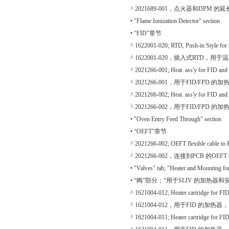
^ 2021689-001，点火器和DPM 的
• "Flame Ionization Detector" section
• “FID”章节
^ 1622001-020; RTD, Push-in Style for 
^ 1622001-020，插入式RTD，用于
^ 2021266-001; Heat. ass'y for FID an
^ 2021266-001，用于FID/FPD 的加热
^ 2021266-002; Heat. ass'y for FID an
^ 2021266-002，用于FID/FPD 的加热组
• "Oven Entry Feed Through" section
• “OEFT”章节
^ 2021266-002; OEFT flexible cable to
^ 2021266-002，连接到PCB 的OEF
• "Valves" tab; "Heater and Mounting fo
• “阀”部分；“用于SLIV 的加热器和
^ 1621004-012; Heater cartridge for FI
^ 1621004-012，用于FID 的加热器，1
^ 1621004-011; Heater cartridge for FI