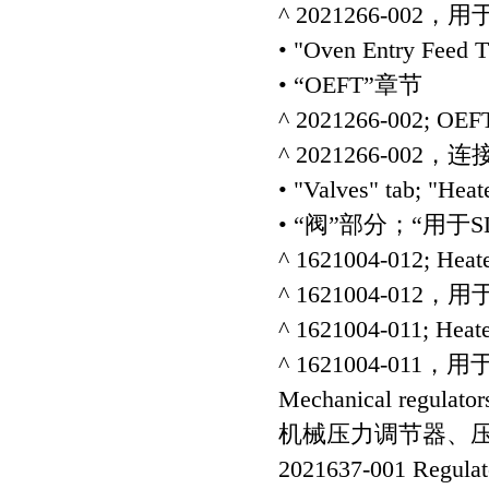
^ 2021266-002，用
• "Oven Entry Feed T
• “OEFT”章节
^ 2021266-002; OEFT
^ 2021266-002
• "Valves" tab; "Hea
• “阀”部分；“用于
^ 1621004-012; Heate
^ 1621004-012，
^ 1621004-011; Heate
^ 1621004-011，
Mechanical regulator
机械压力调节器、
2021637-001 Regulat