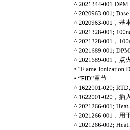
^ 2021344-001 D
^ 2020963-001; Bas
^ 2020963-001
^ 2021328-001; 100na
^ 2021328-001，1
^ 2021689-001; DPM e
^ 2021689-001
• "Flame Ionization D
• “FID”章节
^ 1622001-020; RTD, 
^ 1622001-02
^ 2021266-001; Heat.
^ 2021266-001，用
^ 2021266-002; Heat.