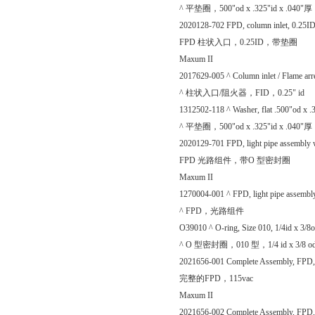
^ 平垫圈，500"od x .325"id x .040"厚
2020128-702 FPD, column inlet, 0.25I
FPD 柱状入口，0.25ID，带垫圈
Maxum II
2017629-005 ^ Column inlet / Flame arr
^ 柱状入口/阻火器，FID，0.25" id
1312502-118 ^ Washer, flat .500"od x .3
^ 平垫圈，500"od x .325"id x .040"厚
2020129-701 FPD, light pipe assembly 
FPD 光路组件，带O 型密封圈
Maxum II
1270004-001 ^ FPD, light pipe assembl
^ FPD，光路组件
O39010 ^ O-ring, Size 010, 1/4id x 3/8o
^ O 型密封圈，010 型，1/4 id x 3/8 o
2021656-001 Complete Assembly, FPD,
完整的FPD，115vac
Maxum II
2021656-002 Complete Assembly, FPD,