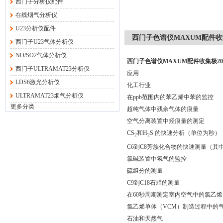
西门子分析仪配件
在线烟气分析仪
U23分析仪配件
西门子色谱仪MAXUM配件收集极2
西门子U23气体分析仪
NO/SO2气体分析仪
西门子色谱仪MAXUM配件收集极20176
西门子ULTRAMAT23分析仪
应用
LDS6激光分析仪
化工行业
ULTRAMAT23烟气分析仪
在ppb范围内的苯乙烯中苯的监控
更多分类
超纯气体中残余气体的痕量
空气分离装置中烃痕量的测定
CS
和H
S 的快速分析（单位为秒）
2
2
C6到C8芳族化合物的快速测量（其中
氯碱装置中氢气的监控
硫组分的测量
C9到C18石蜡的测量
在60秒周期测定室内空气中的氯乙烯
氯乙烯单体（VCM）制造过程中的
石油和天然气