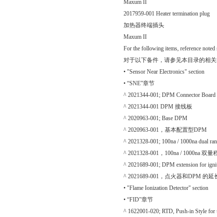
Maxum II
2017959-001 Heater termination plug
加热器终端插头
Maxum II
For the following items, reference noted s
对于以下备件，请参见本目录的相关
• "Sensor Near Electronics" section
• “SNE”章节
^ 2021344-001; DPM Connector Board
^ 2021344-001 DPM 接线板
^ 2020963-001; Base DPM
^ 2020963-001，基本配置型DPM
^ 2021328-001; 100na / 1000na dual ran
^ 2021328-001，100na / 1000na
^ 2021689-001; DPM extension for ignit
^ 2021689-001，点火器和DPM 的
• "Flame Ionization Detector" section
• “FID”章节
^ 1622001-020; RTD, Push-in Style for 