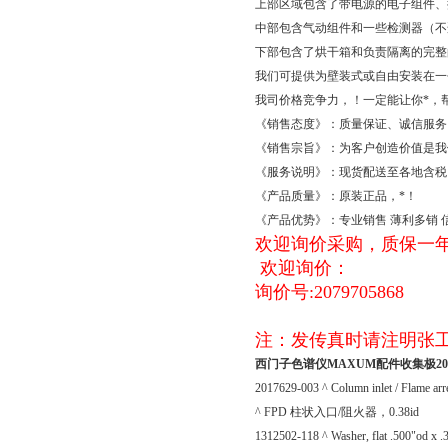
上部区域包含了带电源的电子组件、
中部包含气动组件和一些检测器（不适用于 
下部包含了烘干箱和负责隔离的完整
我们可提供为壁装式或自由安装在一个框架上
我司价格竞争力，！一定能让你*，
《销售态度》：质量保证、诚信服务
《销售宗旨》：为客户创造价值是我
《服务说明》：现货配送至各地含税
《产品质量》：原装正品，*！
《产品优势》：专业销售 薄利多销
欢迎询价采购，质保一
欢迎询价：
询价号:2079705868
注：发传真时请注明张
西门子色谱仪MAXUM配件收集极20176
2017629-003 ^ Column inlet / Flame arr
^ FPD 柱状入口/阻火器，0.38id
1312502-118 ^ Washer, flat .500"od x .3