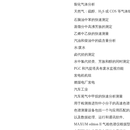
裂化气体分析
天然气：硫醇、H
S 或 COS 等
2
石脑油中苯的快速测定
蒸馏分中高沸芳族的测定
乙烯中乙炔的快速测量
汽油和柴油中的硫含量分析
水/废水
卤代烃的测定
水中氯代烃类、芳族和醇的同时测定
PGC 和汽提塔具有废水监视功能
发电机机组
燃煤电厂发电
汽车工业
汽车尾气中甲烷的快速分析测量
用于检测推进剂中小分子的高速色
色谱测量设备包括一个与应用匹配的
以及数据处理、运行和通讯软件。
MAXUM edition II 气相色谱