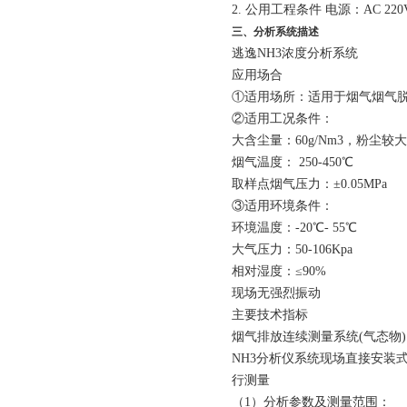
2.
公用工程条件
电源：
AC 220
三、分析系统描述
逃逸
NH
3
浓度分析系统
应用场合
①适用场所：适用于烟气烟气
②适用工况条件：
大含尘量：
6
0
g/Nm
3
，粉尘较大
烟气温度：
250-450
℃
取样点烟气压力：±
0.05MPa
③适用环境条件：
环境温度：
-20
℃
- 55
℃
大气压力：
50-106Kpa
相对湿度：≤
90%
现场无强烈振动
主要技术指标
烟气排放连续测量系统
(
气态物
)
NH3
分析仪系统现场直接安装
行测量
（
1
）分析参数及测量范围：