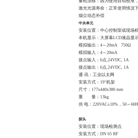
量程漂移：因为使用自动校准
激光光源寿命：正常使用情况
烟尘动态补偿
中央单元
安装位置：中心控制室或现场
本机显示：大屏幕
LCD
液晶显
模拟输出：
4
～
20mA 750
Ω
模拟输入：
4
～
20mA
接点输入：
6
点
,24VDC, 1A
接点输出：
6
点
,24VDC, 1A
通
讯：工业以太网
安装方式：
19
“机架
尺寸：
177x440x380 mm
重 量：
13kg
供
电：
220VAC
±
10%
，
50
～
60
探头
安装位置：现场检测点
安装方式：
DN 65 RF