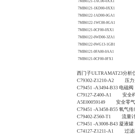
7MB6121-1AC00-0XX1
7MB6121-1KD00-0XX1
7MB6122-1AD00-0GA1
7MB6122-1WC00-0GA1
7MB6121-0CF00-0XX1
7MB6122-0WD00-3ZA1
7MB6122-0WG13-1GB1
7MB6121-0FA00-0AA1
7MB6121-0CF00-0FX1
西门子ULTRAMAT23
C79302-Z1210-A2 压
C79451 -A3494-B33 电磁阀
C79127-Z400-A1 安
A5E00059149 安全零
C79451 -A3458-B55 氧气
C79402-Z560-T1 流量
C79451 -A3008-B43 凝液罐
C74127-Z1211-A1 过