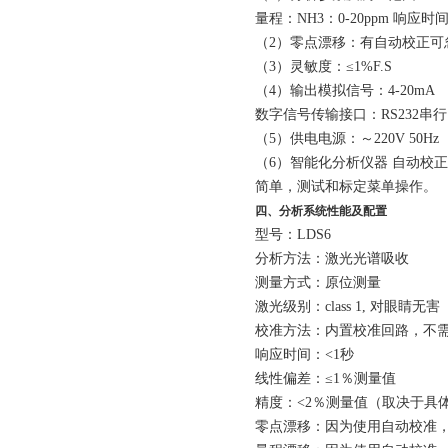
量程：
NH
3
：
0-
20
ppm
响应时
（
2
）零点漂移：有自动校正可
（
3
）灵敏度：≤
1%F.S
（
4
）输出模拟信号：
4-20mA
数字信号传输接口：
RS232
串行
（
5
）供电电源：～
220V 50Hz
（
6
）智能化分析仪器
自动校正
简单，测试和标定菜单操作。
四、
分析系统性能及配置
型号：
LDS6
分析方法：激光光谱吸收
测量方式：原位测量
激光级别：
class 1,
对眼睛无害
校准方法：内置校准回路，不
响应时间：
<1
秒
线性偏差：≤
1
％测量值
精度：
<2
％测量值（取决于具
零点漂移：因为使用自动校准