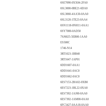
6SE7090-0XX84-2FA0
6SL3000-0BE21-6DA0
6SL3060-4AA50-0AA0
6SL3120-1TE23-0AA4
6SN1118-0NH11-0AA1
6SY7000-0AD50
7SJ6025-5EB00-1AA0
ES500C
1746-N14
3RT1023-1BB40
3RT1647-1AP01
6DD1607-0AA1
6DD1641-0AC0
6DD1662-0AC0
6ES7153-2BA02-0XB0
6ES7223-1BL22-0XA8
6ES7392-1AJ00-0AA0
6ES7392-1AM00-0AA0
6FC5427-0AA18-0AA0