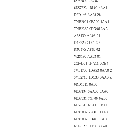
6SY7000-0AC07
6ES7323-1BL00-4AA1
D2D146-AA28-28
7MB2001-0EA00-1AA1
7MB2335-0DN06-3AA1
A2S130-AA03-01
D4E225-CC01-39
R3G175-AF19-02
W2S130-AA03-01
2CF4504-1NA11-0DB4
3VL1706-1DA33-0AA0-Z
3VL2710-1DC33-0AA0-Z
6DD1611-0AE0
6ES7194-3AA00-0AA0
6ES7331-7NF00-0AB0
6ES7647-6CA11-1BA1
6FX5002-2EQ10-1AF0
6FX5002-5DA01-1AF0
6SE7022-1EP60-Z G91