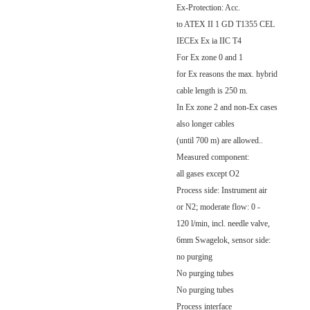
Ex-Protection: Acc.
to ATEX II 1 GD T1355 CEL
IECEx Ex ia IIC T4
For Ex zone 0 and 1
for Ex reasons the max. hybrid
cable length is 250 m.
In Ex zone 2 and non-Ex cases
also longer cables
(until 700 m) are allowed..
Measured component:
all gases except O2
Process side: Instrument air
or N2; moderate flow: 0 -
120 l/min, incl. needle valve,
6mm Swagelok, sensor side:
no purging
No purging tubes
No purging tubes
Process interface