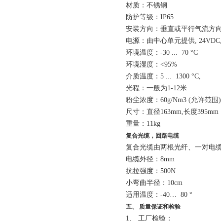
材质：不锈钢
防护等级：
IP65
安装方向：垂直或平行气流方
电源：由中心单元提供
, 24VDC
环境温度：
-
30 ... 70
°
C
环境湿度：
<95%
介质温度：
5 ... 1300
°
C,
光程：一般为
1-12
米
粉尘浓度：
6
0
g/Nm3 (
允许范围
)
尺寸：直径
163mm
,
长度
395mm
重量：
11kg
复合光缆，回路电缆
复合光缆由两根光纤、一对电
电缆外径：
8mm
抗拉强度：
500N
小弯曲半径：
10cm
适用温度：
-40
…
80
°
五、
质量保证和检验
1、
工厂检验：