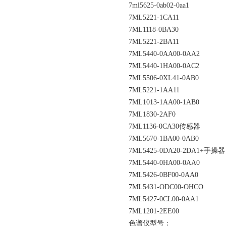
7ml5625-0ab02-0aa1
7ML5221-1CA11
7ML1118-0BA30
7ML5221-2BA11
7ML5440-0AA00-0AA2
7ML5440-1HA00-0AC2
7ML5506-0XL41-0AB0
7ML5221-1AA11
7ML1013-1AA00-1AB0
7ML1830-2AF0
7ML1136-0CA30传感器
7ML5670-1BA00-0AB0
7ML5425-0DA20-2DA1+手操器
7ML5440-0HA00-0AA0
7ML5426-0BF00-0AA0
7ML5431-ODC00-OHCO
7ML5427-0CL00-0AA1
7ML1201-2EE00
色谱仪型号：