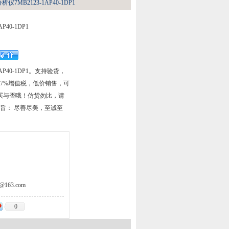
分析仪7MB2123-1AP40-1DP1
P40-1DP1
1AP40-1DP1。支持验货，
7%增值税，低价销售，可
买与否哦！仿货勿比，请
旨： 尽善尽美，至诚至
163.com
0