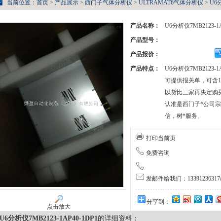
当前位置：
首页
>
产品展示
>
西门子气体分析仪
>
ULTRAMAT6气体分析仪
> U6
产品名称：
U6分析仪7MB2123-1A
产品型号：
产品报价：
产品特点：
U6分析仪7MB2123-
可提供报关单，可含1
以货比三家再决定购
认准是西门子*公司宗
信，树*服务。
打印当前页
免费咨询
发邮件给我们：13391236317@
分享到：
点击放大
U6分析仪7MB2123-1AP40-1DP1
的详细资料：