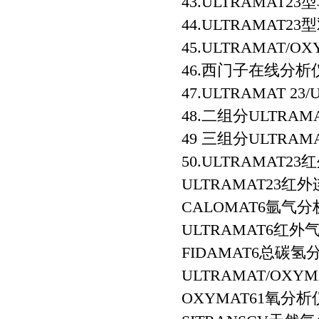
43.ULTRAMAT2
44.ULTRAMAT2
45.ULTRAMAT/
46.西门子在线分析仪（
47.ULTRAMAT 23/
48.二组分ULTRAM
49 三组分ULTRAM
50.ULTRAMAT
ULTRAMAT23
CALOMAT6氩气
ULTRAMAT6红
FIDAMAT6总碳氢
ULTRAMAT/OX
OXYMAT61氧分析